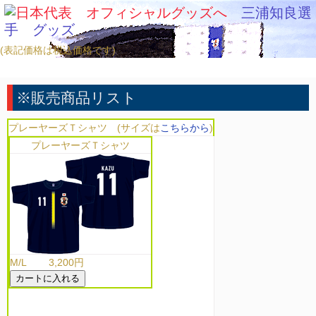
三浦知良選
手 グッズ
(表記価格は税込価格です)
※販売商品リスト
プレーヤーズＴシャツ (サイズは
こちらから
)
プレーヤーズＴシャツ
M/L 3,200円