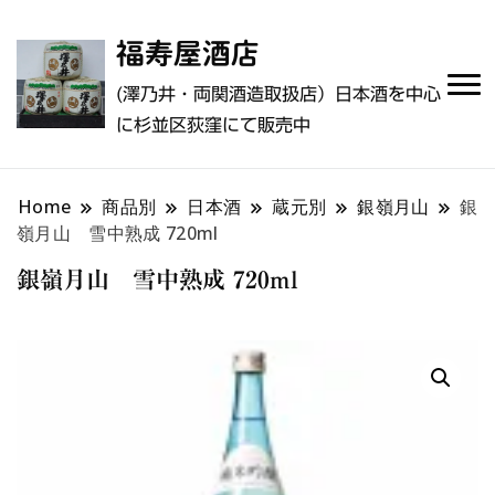
福寿屋酒店
(澤乃井・両関酒造取扱店）日本酒を中心
に杉並区荻窪にて販売中
Home
商品別
日本酒
蔵元別
銀嶺月山
銀
嶺月山 雪中熟成 720ml
銀嶺月山 雪中熟成 720ml