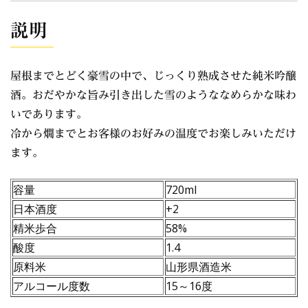
説明
屋根までとどく豪雪の中で、じっくり熟成させた純米吟醸
酒。おだやかな旨み引き出した雪のようななめらかな味わ
いであります。
冷から燗までとお客様のお好みの温度でお楽しみいただけ
ます。
容量
720ml
日本酒度
+2
精米歩合
58%
酸度
1.4
原料米
山形県酒造米
アルコール度数
15～16度