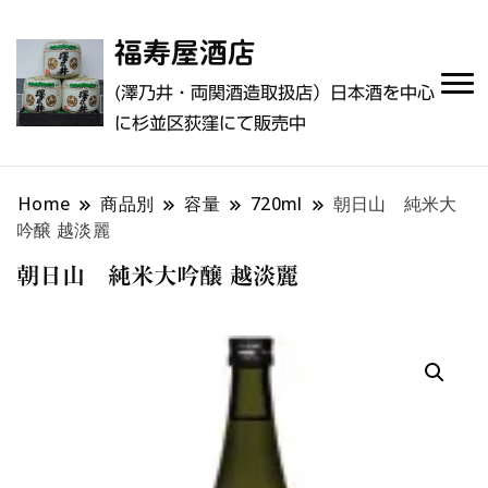
福寿屋酒店
(澤乃井・両関酒造取扱店）日本酒を中心
に杉並区荻窪にて販売中
Home
商品別
容量
720ml
朝日山 純米大
吟醸 越淡麗
朝日山 純米大吟醸 越淡麗